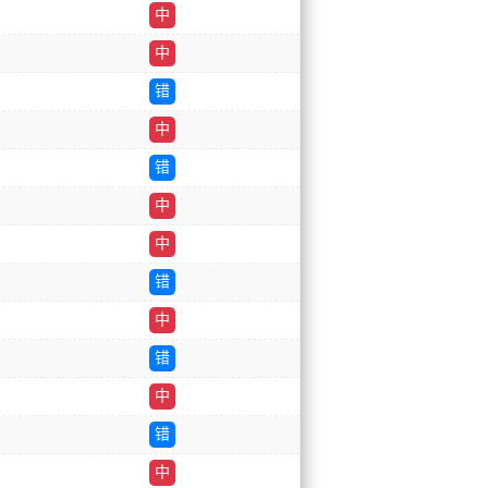
中
中
错
中
错
中
中
错
中
错
中
错
中