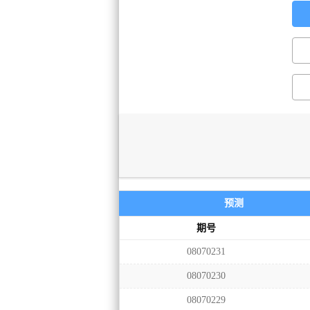
预测
期号
08070231
08070230
08070229