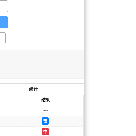
统计
结果
---
错
中