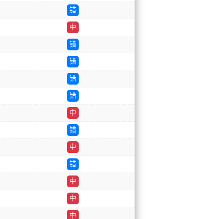
错
中
错
错
错
错
中
错
中
错
中
中
中