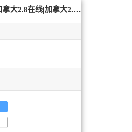
预测之家;Pc001.COm 加拿大2.8-结果查询|加拿大2.8在线预测|加拿大2.8在线|加拿大2.8结果分析|加拿大2.8走势咪牌预测_专注研究在线_加拿大2.8 PC查询结果预测走势_官方数据!