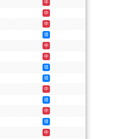
中
中
中
错
中
中
错
错
中
错
中
错
中