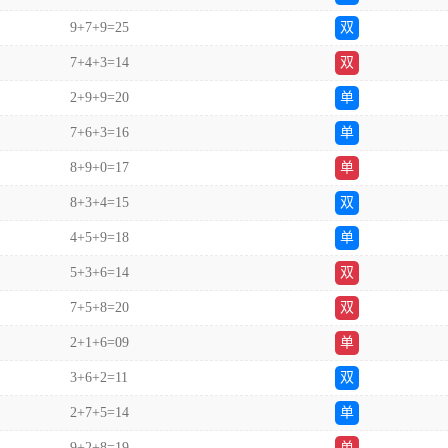
9+7+9=25
双
7+4+3=14
双
2+9+9=20
单
7+6+3=16
单
8+9+0=17
单
8+3+4=15
双
4+5+9=18
单
5+3+6=14
双
7+5+8=20
双
2+1+6=09
单
3+6+2=11
双
2+7+5=14
单
9+2+8=19
单