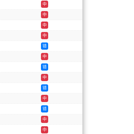
中
中
中
中
错
中
错
中
错
中
错
中
中