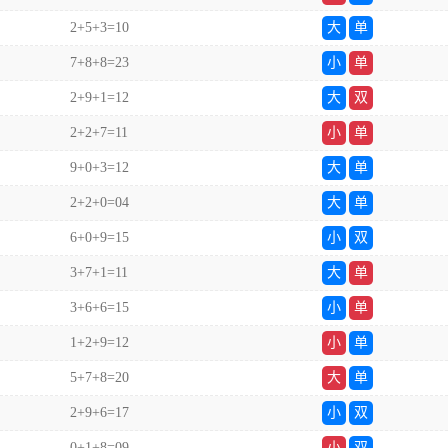
2+5+3=10
大
单
7+8+8=23
小
单
2+9+1=12
大
双
2+2+7=11
小
单
9+0+3=12
大
单
2+2+0=04
大
单
6+0+9=15
小
双
3+7+1=11
大
单
3+6+6=15
小
单
1+2+9=12
小
单
5+7+8=20
大
单
2+9+6=17
小
双
0+1+8=09
小
双