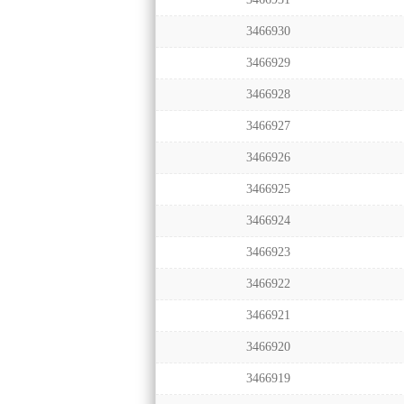
3466930
3466929
3466928
3466927
3466926
3466925
3466924
3466923
3466922
3466921
3466920
3466919