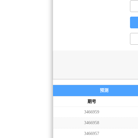
预测
期号
3466959
3466958
3466957