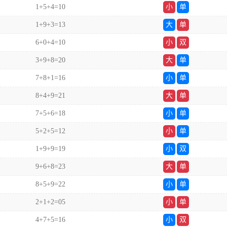
1+5+4=10
小
单
1+9+3=13
大
单
6+0+4=10
小
双
3+9+8=20
大
单
7+8+1=16
小
单
8+4+9=21
大
单
7+5+6=18
小
单
5+2+5=12
小
单
1+9+9=19
小
双
9+6+8=23
大
单
8+5+9=22
小
单
2+1+2=05
小
单
4+7+5=16
小
双