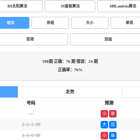
R8太阳算法
S9皇极算法
M8Lambda算法
组合
杀组
大小
单双
双项
双组
100期 正确：76 期 错误：24 期
正确率：76%
走势
号码
预测
---
小
单
2+2+5=09
大
双
4+4+0=08
小
单