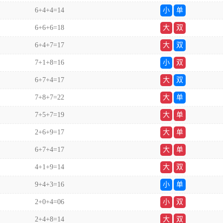
6+4+4=14
小
单
6+6+6=18
大
双
6+4+7=17
大
双
7+1+8=16
小
双
6+7+4=17
大
双
7+8+7=22
大
单
7+5+7=19
大
单
2+6+9=17
大
单
6+7+4=17
大
单
4+1+9=14
大
双
9+4+3=16
小
单
2+0+4=06
小
双
2+4+8=14
大
双