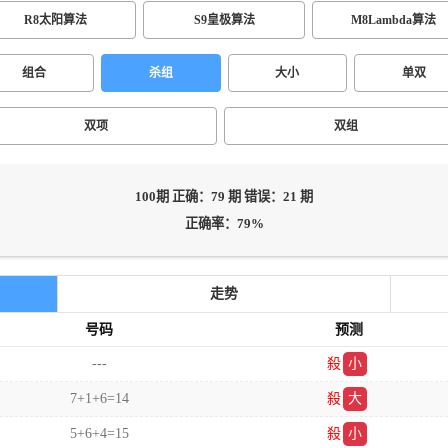
R8太阳算法
S9皇极算法
M8Lambda算法
组合
杀组
大小
单双
双项
双组
100期 正确：79 期 错误：21 期
正确率：79%
走势
号码
预测
---
殺
小
单
7+1+6=14
殺
大
单
5+6+4=15
殺
小