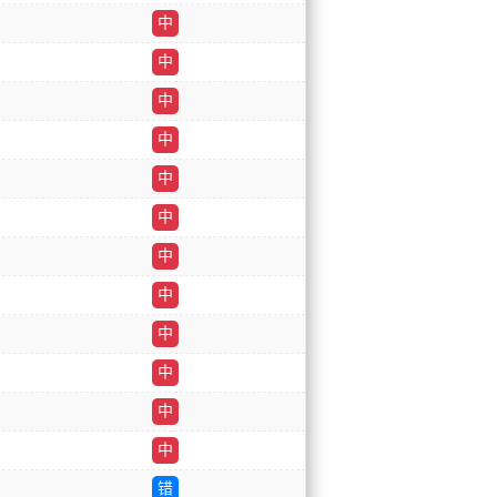
中
中
中
中
中
中
中
中
中
中
中
中
错