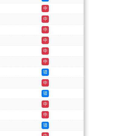
中
中
中
中
中
中
错
中
错
中
中
错
中