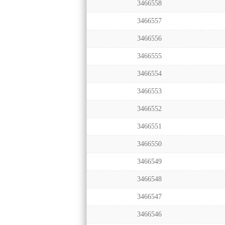
3466558
3466557
3466556
3466555
3466554
3466553
3466552
3466551
3466550
3466549
3466548
3466547
3466546