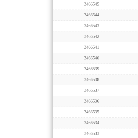
3466545
3466544
3466543
3466542
3466541
3466540
3466539
3466538
3466537
3466536
3466535
3466534
3466533