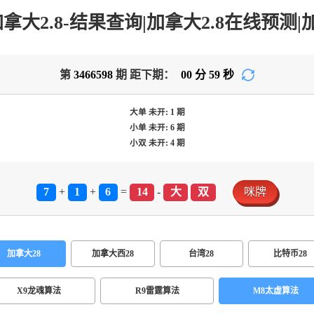
第
3466598
期 距下期：
00
分
59
秒
大单
未开:
1
期
小单
未开:
6
期
小双
未开:
4
期
7
+
1
+
6
=
14
-
大
双
咪牌
加拿大28
加拿大西28
台湾28
比特币28
X9龙魂算法
R9雷霆算法
M8太虚算法