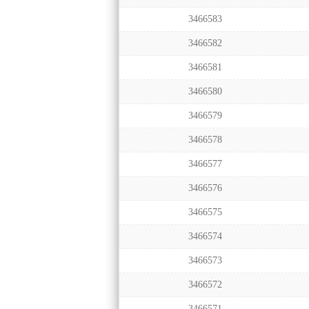
3466583
3466582
3466581
3466580
3466579
3466578
3466577
3466576
3466575
3466574
3466573
3466572
3466571