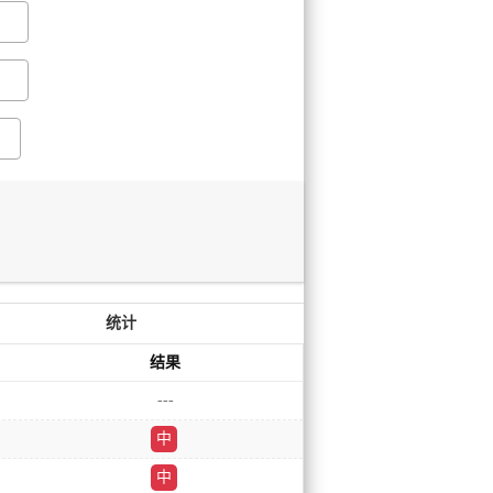
统计
结果
---
中
中