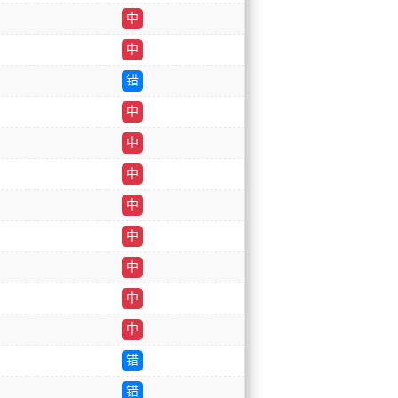
中
中
错
中
中
中
中
中
中
中
中
错
错