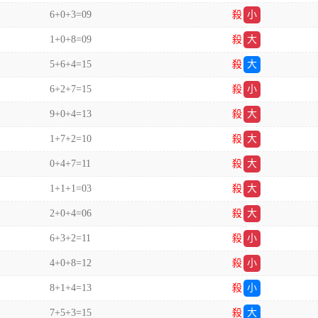
单
6+0+3=09
殺
小
双
1+0+8=09
殺
大
单
5+6+4=15
殺
大
单
6+2+7=15
殺
小
双
9+0+4=13
殺
大
单
1+7+2=10
殺
大
双
0+4+7=11
殺
大
双
1+1+1=03
殺
大
单
2+0+4=06
殺
大
双
6+3+2=11
殺
小
双
4+0+8=12
殺
小
单
8+1+4=13
殺
小
单
7+5+3=15
殺
大