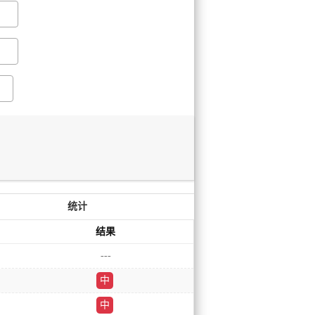
统计
结果
---
中
中