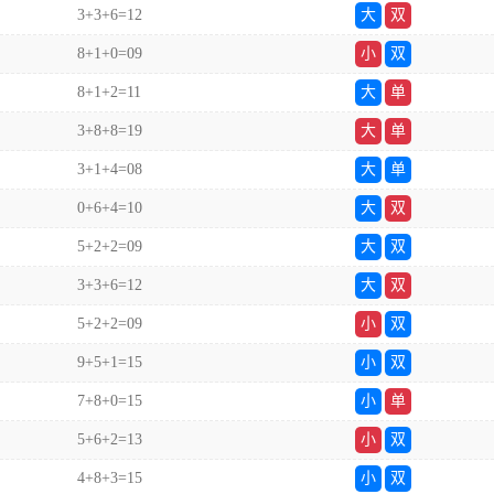
3+3+6=12
大
双
8+1+0=09
小
双
8+1+2=11
大
单
3+8+8=19
大
单
3+1+4=08
大
单
0+6+4=10
大
双
5+2+2=09
大
双
3+3+6=12
大
双
5+2+2=09
小
双
9+5+1=15
小
双
7+8+0=15
小
单
5+6+2=13
小
双
4+8+3=15
小
双