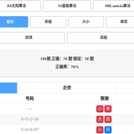
R8太阳算法
S9皇极算法
M8Lambda算法
组合
杀组
大小
单双
双项
双组
100期 正确：70 期 错误：30 期
正确率：70%
走势
号码
预测
---
小
单
9+5+2=16
大
双
3+4+0=07
小
双