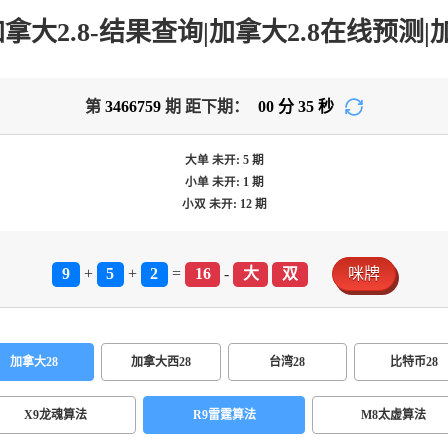
第
3466759
期 距下期：
00
分
35
秒
大单
未开:
5
期
小单
未开:
1
期
小双
未开:
12
期
9
+
5
+
2
=
16
-
大
双
咪牌
加拿大28
加拿大西28
台湾28
比特币28
X9龙魂算法
R9雷霆算法
M8太虚算法