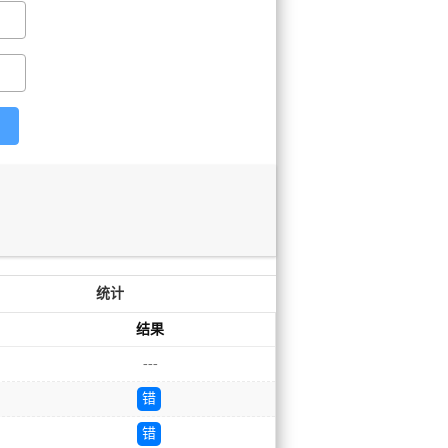
统计
结果
---
错
错