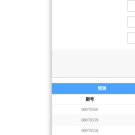
预测
期号
08070560
08070559
08070558