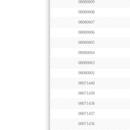
08080009
08080008
08080007
08080006
08080005
08080004
08080003
08080002
08071440
08071439
08071438
08071437
08071436