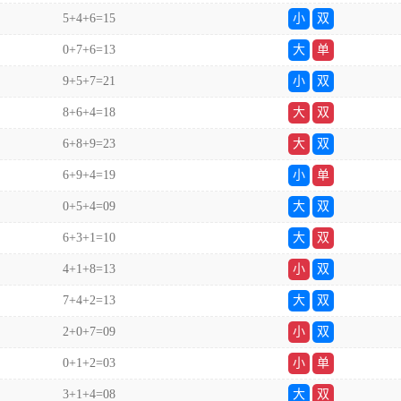
5+4+6=15
小
双
0+7+6=13
大
单
9+5+7=21
小
双
8+6+4=18
大
双
6+8+9=23
大
双
6+9+4=19
小
单
0+5+4=09
大
双
6+3+1=10
大
双
4+1+8=13
小
双
7+4+2=13
大
双
2+0+7=09
小
双
0+1+2=03
小
单
3+1+4=08
大
双