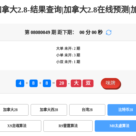
第
08080049
期 距下期：
00
分
00
秒
大单
未开:
2
期
小单
未开:
3
期
小双
未开:
1
期
4
+
8
+
8
=
20
-
大
双
咪牌
加拿大28
加拿大西28
台湾28
比特币28
X9龙魂算法
R9雷霆算法
M8太虚算法