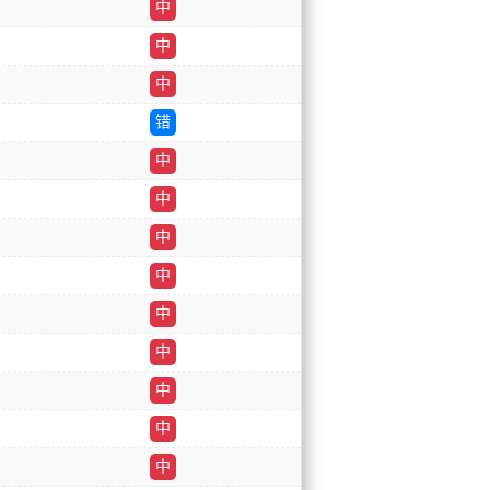
中
中
中
错
中
中
中
中
中
中
中
中
中