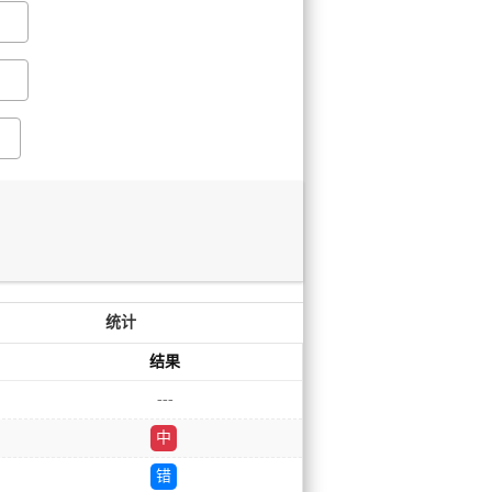
统计
结果
---
中
错