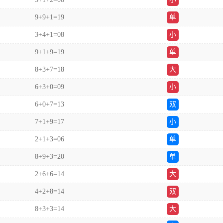
9+9+1=19
单
3+4+1=08
小
9+1+9=19
单
8+3+7=18
大
6+3+0=09
小
6+0+7=13
双
7+1+9=17
小
2+1+3=06
单
8+9+3=20
单
2+6+6=14
大
4+2+8=14
双
8+3+3=14
大