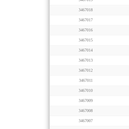
3467018
3467017
3467016
3467015
3467014
3467013
3467012
3467011
3467010
3467009
3467008
3467007