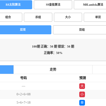
R8太阳算法
S9皇极算法
M8Lambda算法
组合
杀组
大小
单双
双项
双组
100期 正确：50 期 错误：50 期
正确率：50%
走势
号码
预测
---
大
0+2+6=08
小
5+6+7=18
单