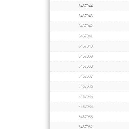
3467044
3467043
3467042
3467041
3467040
3467039
3467038
3467037
3467036
3467035
3467034
3467033
3467032