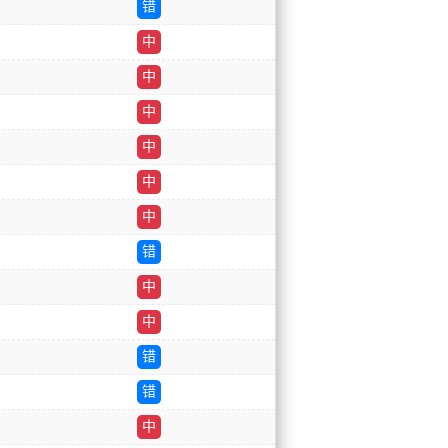
错
中
中
中
中
中
中
错
中
中
错
错
中