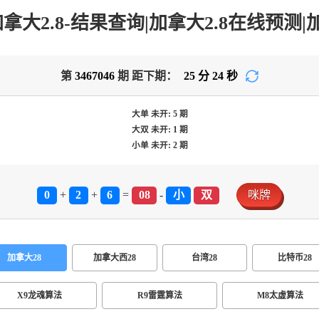
第
3467046
期 距下期：
25
分
24
秒
大单
未开:
5
期
大双
未开:
1
期
小单
未开:
2
期
0
+
2
+
6
=
08
-
小
双
咪牌
加拿大28
加拿大西28
台湾28
比特币28
X9龙魂算法
R9雷霆算法
M8太虚算法