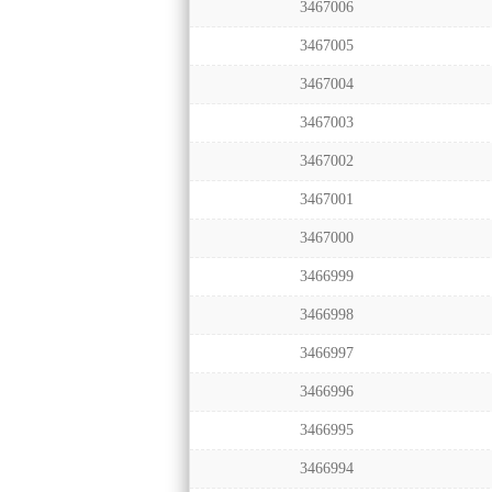
3467006
3467005
3467004
3467003
3467002
3467001
3467000
3466999
3466998
3466997
3466996
3466995
3466994