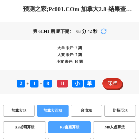
预测之家;Pc001.COm 加拿大2.8-结果查询|加拿大2.8在线预测|加拿大2.8在线|加拿大2.8结果分析|加拿大2.8走势咪牌预测_专注研究在线_加拿大2.8 PC查询结果预测走势_官方数据!
第
61341
期 距下期：
03
分
42
秒
大单
未开:
2
期
大双
未开:
7
期
小双
未开:
10
期
2
1
8
11
小
单
咪牌
+
+
=
-
加拿大28
加拿大西28
台湾28
比特币28
X9龙魂算法
R9雷霆算法
M8太虚算法