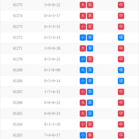
61275
5+9+8=22
大
双
中
61274
8+4+5=17
大
单
中
61273
6+3+3=12
小
双
中
61272
6+5+3=14
小
单
错
61271
1+9+8=18
大
单
中
61270
8+5+9=22
小
双
中
61269
0+1+8=09
大
双
错
61268
0+5+9=14
小
单
错
61267
1+7+4=12
小
单
中
61266
6+8+8=22
大
单
中
61265
6+8+9=23
大
双
中
61264
8+1+1=10
小
双
中
61263
7+4+6=17
小
单
中