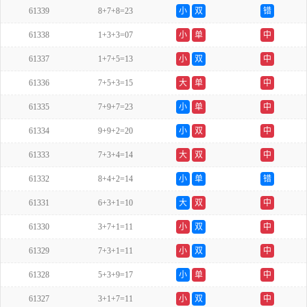
61339
8+7+8=23
小
双
错
61338
1+3+3=07
小
单
中
61337
1+7+5=13
小
双
中
61336
7+5+3=15
大
单
中
61335
7+9+7=23
小
单
中
61334
9+9+2=20
小
双
中
61333
7+3+4=14
大
双
中
61332
8+4+2=14
小
单
错
61331
6+3+1=10
大
双
中
61330
3+7+1=11
小
双
中
61329
7+3+1=11
小
双
中
61328
5+3+9=17
小
单
中
61327
3+1+7=11
小
双
中