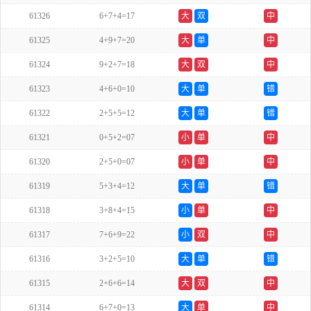
61326
6+7+4=17
大
双
中
61325
4+9+7=20
大
单
中
61324
9+2+7=18
大
双
中
61323
4+6+0=10
大
单
错
61322
2+5+5=12
大
单
错
61321
0+5+2=07
小
单
中
61320
2+5+0=07
小
单
中
61319
5+3+4=12
大
单
错
61318
3+8+4=15
小
单
中
61317
7+6+9=22
小
双
中
61316
3+2+5=10
大
单
错
61315
2+6+6=14
大
双
中
61314
6+7+0=13
大
单
中