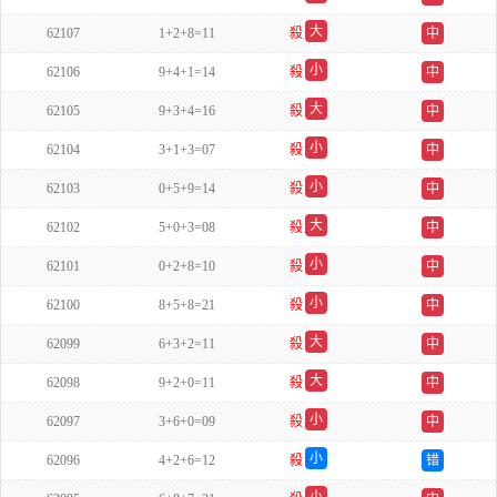
单
大
62107
1+2+8=11
殺
中
单
小
62106
9+4+1=14
殺
中
双
大
62105
9+3+4=16
殺
中
单
小
62104
3+1+3=07
殺
中
双
小
62103
0+5+9=14
殺
中
单
大
62102
5+0+3=08
殺
中
单
小
62101
0+2+8=10
殺
中
单
小
62100
8+5+8=21
殺
中
单
大
62099
6+3+2=11
殺
中
双
大
62098
9+2+0=11
殺
中
双
小
62097
3+6+0=09
殺
中
双
小
62096
4+2+6=12
殺
错
双