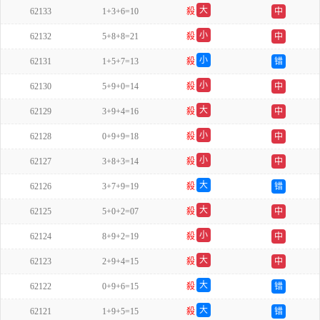
大
62133
1+3+6=10
殺
中
单
小
62132
5+8+8=21
殺
中
单
小
62131
1+5+7=13
殺
错
单
小
62130
5+9+0=14
殺
中
双
大
62129
3+9+4=16
殺
中
单
小
62128
0+9+9=18
殺
中
单
小
62127
3+8+3=14
殺
中
单
大
62126
3+7+9=19
殺
错
单
大
62125
5+0+2=07
殺
中
单
小
62124
8+9+2=19
殺
中
双
大
62123
2+9+4=15
殺
中
双
大
62122
0+9+6=15
殺
错
单
大
62121
1+9+5=15
殺
错