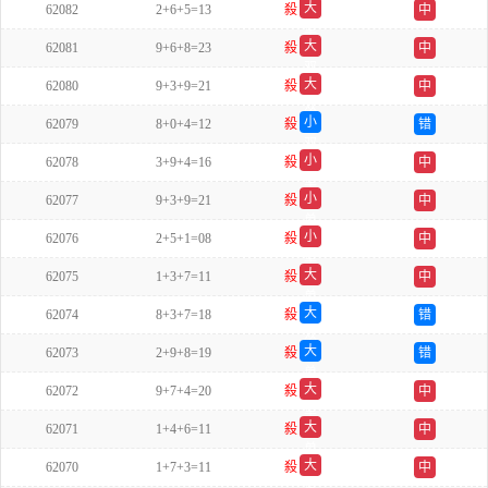
大
62082
2+6+5=13
殺
中
单
大
62081
9+6+8=23
殺
中
双
大
62080
9+3+9=21
殺
中
双
小
62079
8+0+4=12
殺
错
双
小
62078
3+9+4=16
殺
中
单
小
62077
9+3+9=21
殺
中
单
小
62076
2+5+1=08
殺
中
单
大
62075
1+3+7=11
殺
中
单
大
62074
8+3+7=18
殺
错
双
大
62073
2+9+8=19
殺
错
单
大
62072
9+7+4=20
殺
中
单
大
62071
1+4+6=11
殺
中
单
大
62070
1+7+3=11
殺
中
单