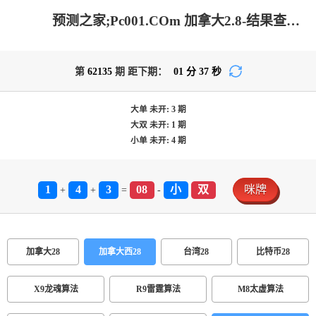
预测之家;Pc001.COm 加拿大2.8-结果查询|加拿大2.8在线预测|加拿大2.8在线|加拿大2.8结果分析|加拿大2.8走势咪牌预测_专注研究在线_加拿大2.8 PC查询结果预测走势_官方数据!
第
62135
期 距下期：
01
分
37
秒
大单
未开:
3
期
大双
未开:
1
期
小单
未开:
4
期
1
4
3
08
小
双
咪牌
+
+
=
-
加拿大28
加拿大西28
台湾28
比特币28
X9龙魂算法
R9雷霆算法
M8太虚算法