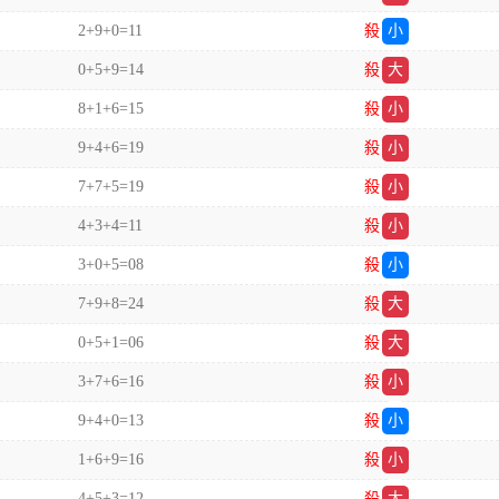
单
2+9+0=11
殺
小
单
0+5+9=14
殺
大
单
8+1+6=15
殺
小
双
9+4+6=19
殺
小
单
7+7+5=19
殺
小
单
4+3+4=11
殺
小
双
3+0+5=08
殺
小
双
7+9+8=24
殺
大
单
0+5+1=06
殺
大
单
3+7+6=16
殺
小
双
9+4+0=13
殺
小
单
1+6+9=16
殺
小
双
4+5+3=12
殺
大