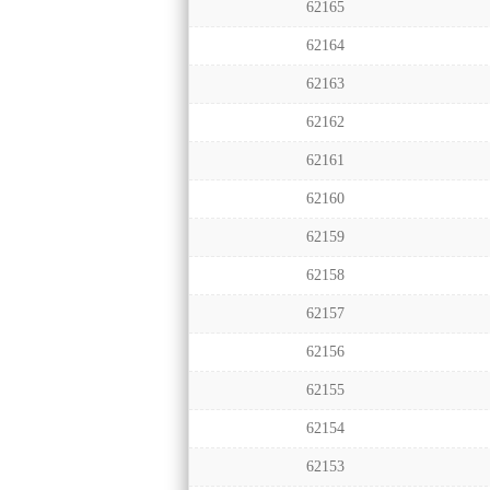
62165
62164
62163
62162
62161
62160
62159
62158
62157
62156
62155
62154
62153