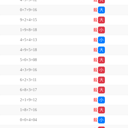
双
0+7+9=16
殺
大
双
9+2+4=15
殺
大
双
1+9+8=18
殺
小
单
4+5+4=13
殺
小
单
4+9+5=18
殺
大
双
5+0+3=08
殺
大
单
4+3+9=16
殺
小
单
6+2+3=11
殺
大
双
6+8+3=17
殺
大
双
2+1+9=12
殺
小
双
1+8+7=16
殺
大
单
0+0+4=04
殺
小
双