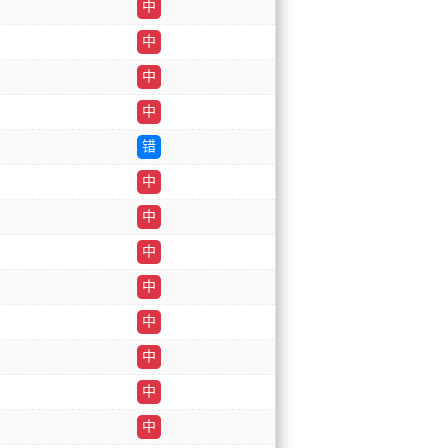
中
中
中
中
错
中
中
中
中
中
中
中
中