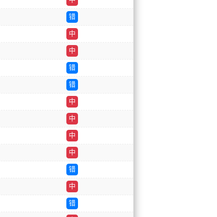
错
中
中
错
错
中
中
中
中
错
中
错