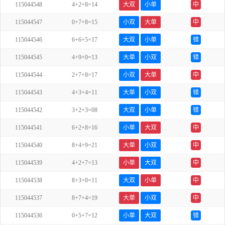
115044548
4+2+8=14
大双
小单
中
115044547
0+7+8=15
小双
大单
中
115044546
6+6+5=17
大双
小单
错
115044545
4+9+0=13
大单
小双
错
115044544
2+7+8=17
小双
大单
中
115044543
4+3+4=11
大单
小双
错
115044542
3+2+3=08
大双
小单
错
115044541
6+2+8=16
小单
大双
中
115044540
8+4+9=21
大单
小双
中
115044539
4+2+7=13
小单
大双
中
115044538
8+3+0=11
大双
小单
中
115044537
8+7+4=19
大单
小双
中
115044536
0+5+7=12
小单
大双
错