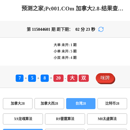
预测之家;Pc001.COm 加拿大2.8-结果查询|加拿大2.8在线预测|加拿大2.8在线|加拿大2.8结果分析|加拿大2.8走势咪牌预测_专注研究在线_加拿大2.8 PC查询结果预测走势_官方数据!
第
115044601
期 距下期：
02
分
23
秒
大单
未开:
1
期
小单
未开:
5
期
小双
未开:
4
期
7
5
8
20
大
双
咪牌
+
+
=
-
加拿大28
加拿大西28
台湾28
比特币28
X9龙魂算法
R9雷霆算法
M8太虚算法