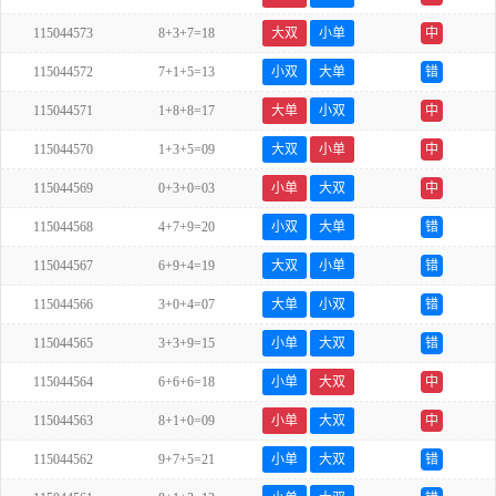
115044573
8+3+7=18
大双
小单
中
115044572
7+1+5=13
小双
大单
错
115044571
1+8+8=17
大单
小双
中
115044570
1+3+5=09
大双
小单
中
115044569
0+3+0=03
小单
大双
中
115044568
4+7+9=20
小双
大单
错
115044567
6+9+4=19
大双
小单
错
115044566
3+0+4=07
大单
小双
错
115044565
3+3+9=15
小单
大双
错
115044564
6+6+6=18
小单
大双
中
115044563
8+1+0=09
小单
大双
中
115044562
9+7+5=21
小单
大双
错