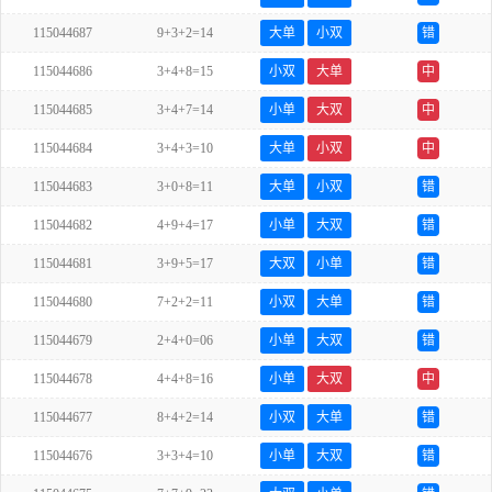
115044687
9+3+2=14
大单
小双
错
115044686
3+4+8=15
小双
大单
中
115044685
3+4+7=14
小单
大双
中
115044684
3+4+3=10
大单
小双
中
115044683
3+0+8=11
大单
小双
错
115044682
4+9+4=17
小单
大双
错
115044681
3+9+5=17
大双
小单
错
115044680
7+2+2=11
小双
大单
错
115044679
2+4+0=06
小单
大双
错
115044678
4+4+8=16
小单
大双
中
115044677
8+4+2=14
小双
大单
错
115044676
3+3+4=10
小单
大双
错