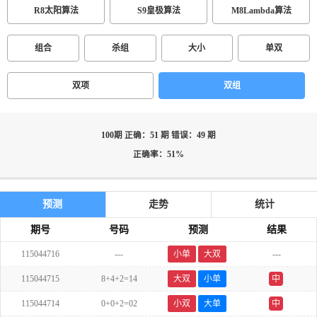
R8太阳算法
S9皇极算法
M8Lambda算法
组合
杀组
大小
单双
双项
双组
100期 正确：51 期 错误：49 期
正确率：51%
预测
走势
统计
期号
号码
预测
结果
115044716
---
小单
大双
---
115044715
8+4+2=14
大双
小单
中
115044714
0+0+2=02
小双
大单
中