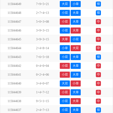
115044649
7+9+5=21
大双
小单
错
115044648
2+7+4=13
小双
大单
错
115044647
5+0+3=08
小双
大单
中
115044646
3+9+3=15
小双
大单
中
115044645
3+9+3=15
大单
小双
中
115044644
2+4+8=14
小单
大双
中
115044643
7+6+5=18
小双
大单
错
115044642
0+4+0=04
小双
大单
中
115044641
0+2+4=06
小双
大单
中
115044640
3+4+0=07
大双
小单
中
115044639
1+4+7=12
小双
大单
中
115044638
9+5+1=15
小双
大单
中
115044637
2+4+7=13
小双
大单
错