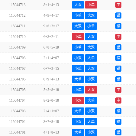
115044713
8+1+4=13
大双
小单
中
115044712
4+9+4=17
小单
大双
错
115044711
9+6+2=17
大双
小单
错
115044710
6+3+2=11
小单
大双
中
115044709
6+8+5=19
小单
大双
错
115044708
2+1+4=07
小双
大单
错
115044707
6+7+2=15
小单
大双
错
115044706
0+9+4=13
大单
小双
错
115044705
5+5+8=18
小单
大双
中
115044704
8+2+0=10
小双
大单
中
115044703
2+4+1=07
大单
小双
错
115044702
3+7+8=18
小双
大单
错
115044701
4+1+8=13
大单
小双
错