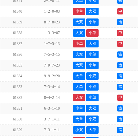
61341
2+1+8=11
大单
小双
错
61340
1+2+0=03
小单
大双
中
61339
8+7+8=23
大双
小单
错
61338
1+3+3=07
大双
小单
中
61337
1+7+5=13
小单
大双
中
61336
7+5+3=15
大双
小单
错
61335
7+9+7=23
大双
小单
错
61334
9+9+2=20
大单
小双
错
61333
7+3+4=14
大单
小双
错
61332
8+4+2=14
大双
小单
中
61331
6+3+1=10
小单
大双
错
61330
3+7+1=11
大单
小双
错
61329
7+3+1=11
小双
大单
错