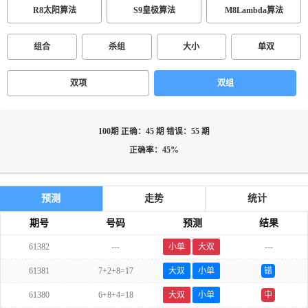
R8太阳算法
S9皇极算法
M8Lambda算法
组合
杀组
大小
单双
双项
双组
100期 正确：45 期 错误：55 期
正确率：45%
预测
走势
统计
期号
号码
预测
结果
61382
---
小单
大双
---
61381
7+2+8=17
大双
小单
错
61380
6+8+4=18
大双
小单
中