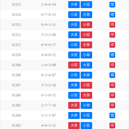
61315
2+6+6=14
大单
小双
错
61314
6+7+0=13
小双
大单
错
61313
6+4+1=11
大双
小单
中
61312
2+2+2=06
大单
小双
中
61311
8+9+0=17
小双
大单
中
61310
4+8+0=12
大双
小单
错
61309
1+4+3=08
小双
大单
中
61308
0+1+6=07
小双
大单
错
61307
3+5+2=10
大单
小双
中
61306
6+1+8=15
小双
大单
中
61305
2+7+7=16
大双
小单
中
61304
5+1+1=07
大单
小双
错
61303
4+6+5=15
大单
小双
中