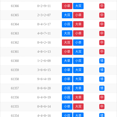
61366
0+2+9=11
小单
大双
中
61365
2+3+2=07
大双
小单
中
61364
8+4+5=17
小双
大单
中
61363
4+0+7=11
大双
小单
中
61362
8+6+2=16
大双
小单
中
61361
4+8+1=13
小单
大双
中
61360
1+2+6=09
大单
小双
错
61359
3+6+6=15
小单
大双
错
61358
9+6+4=19
小单
大双
错
61357
8+6+6=20
小双
大单
错
61356
6+4+9=19
小双
大单
中
61355
0+8+6=14
小单
大双
中
61354
4+4+8=16
小双
大单
错