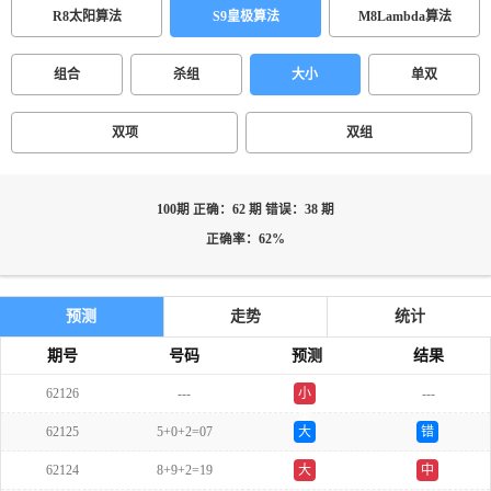
R8太阳算法
S9皇极算法
M8Lambda算法
组合
杀组
大小
单双
双项
双组
100期 正确：62 期 错误：38 期
正确率：62%
预测
走势
统计
期号
号码
预测
结果
62126
---
小
---
单
62125
5+0+2=07
大
错
62124
8+9+2=19
大
中