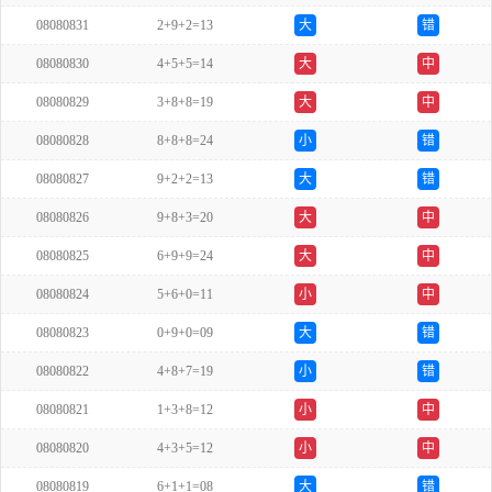
08080831
2+9+2=13
大
错
08080830
4+5+5=14
大
中
08080829
3+8+8=19
大
中
08080828
8+8+8=24
小
错
08080827
9+2+2=13
大
错
08080826
9+8+3=20
大
中
08080825
6+9+9=24
大
中
08080824
5+6+0=11
小
中
08080823
0+9+0=09
大
错
08080822
4+8+7=19
小
错
08080821
1+3+8=12
小
中
08080820
4+3+5=12
小
中
08080819
6+1+1=08
大
错