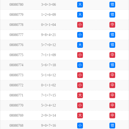
08080780
3+0+3=06
大
错
08080779
1+2+6=09
大
错
08080778
0+3+1=04
小
中
08080777
9+8+4=21
小
错
08080776
5+7+0=12
大
错
08080775
7+1+1=09
小
中
08080774
5+6+7=18
小
错
08080773
5+1+6=12
小
中
08080772
0+1+1=02
小
中
08080771
7+1+7=15
大
中
08080770
5+3+4=12
小
中
08080769
2+9+3=14
大
中
08080768
9+0+7=16
小
错