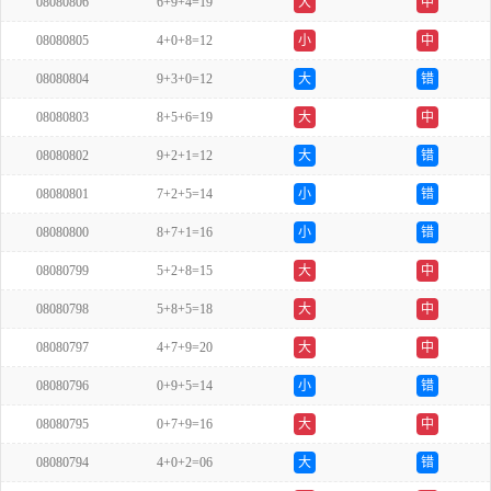
08080806
6+9+4=19
大
中
08080805
4+0+8=12
小
中
08080804
9+3+0=12
大
错
08080803
8+5+6=19
大
中
08080802
9+2+1=12
大
错
08080801
7+2+5=14
小
错
08080800
8+7+1=16
小
错
08080799
5+2+8=15
大
中
08080798
5+8+5=18
大
中
08080797
4+7+9=20
大
中
08080796
0+9+5=14
小
错
08080795
0+7+9=16
大
中
08080794
4+0+2=06
大
错