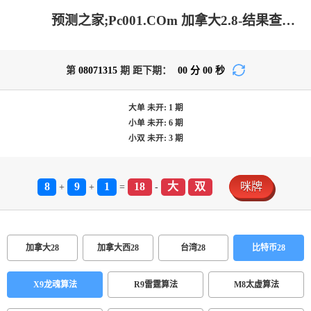
预测之家;Pc001.COm 加拿大2.8-结果查询|加拿大2.8在线预测|加拿大2.8在线|加拿大2.8结果分析|加拿大2.8走势咪牌预测_专注研究在线_加拿大2.8 PC查询结果预测走势_官方数据!
第
08071315
期 距下期：
00
分
00
秒
大单
未开:
1
期
小单
未开:
6
期
小双
未开:
3
期
8
9
1
18
大
双
咪牌
+
+
=
-
加拿大28
加拿大西28
台湾28
比特币28
X9龙魂算法
R9雷霆算法
M8太虚算法