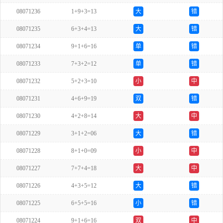
08071236
1+9+3=13
大
错
08071235
6+3+4=13
大
错
08071234
9+1+6=16
单
错
08071233
7+3+2=12
单
错
08071232
5+2+3=10
小
中
08071231
4+6+9=19
双
错
08071230
4+2+8=14
大
中
08071229
3+1+2=06
大
错
08071228
8+1+0=09
小
中
08071227
7+7+4=18
大
中
08071226
4+3+5=12
大
错
08071225
6+5+5=16
小
错
08071224
9+1+6=16
双
中