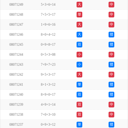
08071249
5+3+6=14
大
中
08071248
7+5+5=17
单
中
08071247
1+9+6=16
大
中
08071246
8+0+4=12
大
错
08071245
0+9+8=17
双
错
08071244
0+5+3=08
小
中
08071243
7+9+7=23
小
错
08071242
9+5+3=17
大
中
08071241
8+1+3=12
单
错
08071240
8+9+0=17
双
错
08071239
4+9+1=14
双
中
08071238
7+0+3=10
双
中
08071237
0+9+3=12
单
错