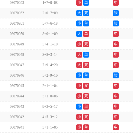
08070953
1+7+0=08
小
单
中
08070952
2+0+7=09
大
双
错
08070951
5+7+6=18
小
单
错
08070950
8+0+1=09
大
单
中
08070949
5+4+1=10
小
双
中
08070948
3+8+3=14
大
单
中
08070947
7+9+4=20
大
双
中
08070946
5+2+9=16
小
单
错
08070945
2+1+1=04
小
双
中
08070944
5+1+0=06
小
双
中
08070943
9+3+5=17
小
单
中
08070942
4+5+3=12
小
双
中
08070941
3+1+1=05
小
单
中