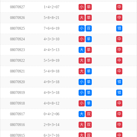
08070927
1+4+2=07
小
单
中
08070926
5+8+8=21
大
单
中
08070925
7+6+6=19
小
双
错
08070924
4+3+3=10
小
单
中
08070923
4+4+5=13
大
单
中
08070922
5+5+9=19
大
单
中
08070921
5+4+9=18
大
单
中
08070920
4+9+5=18
小
单
错
08070919
4+9+5=18
小
单
错
08070918
4+0+8=12
小
单
中
08070917
0+4+2=06
大
双
中
08070916
2+9+3=14
大
双
中
08070915
6+3+7=16
大
双
中