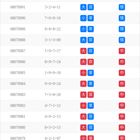
08070991
5+2+4=11
大
双
错
08070990
7+0+9=16
小
单
错
08070989
6+8+8=22
小
单
错
08070988
5+1+3=09
大
双
错
08070987
1+9+7=17
大
双
中
08070986
8+9+7=24
大
双
中
08070985
1+9+0=10
小
单
中
08070984
9+6+9=24
大
单
中
08070983
7+5+8=20
大
双
中
08070982
4+7+1=12
小
单
中
08070981
4+9+2=15
大
双
中
08070980
8+5+2=15
大
双
中
08070979
4+2+1=07
小
单
中