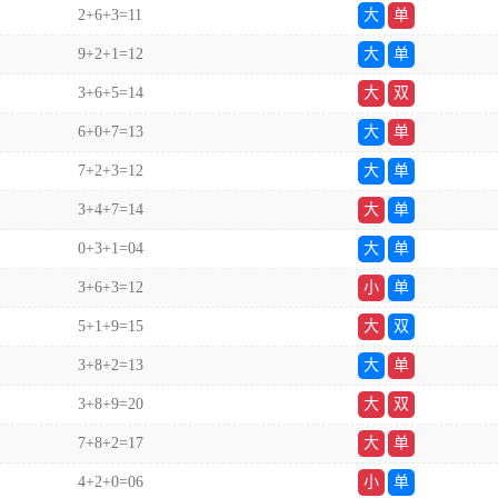
2+6+3=11
大
单
9+2+1=12
大
单
3+6+5=14
大
双
6+0+7=13
大
单
7+2+3=12
大
单
3+4+7=14
大
单
0+3+1=04
大
单
3+6+3=12
小
单
5+1+9=15
大
双
3+8+2=13
大
单
3+8+9=20
大
双
7+8+2=17
大
单
4+2+0=06
小
单