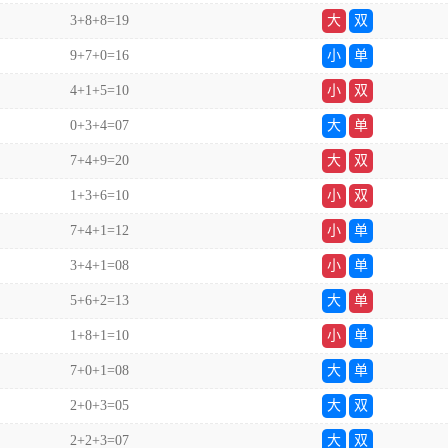
3+8+8=19
大
双
9+7+0=16
小
单
4+1+5=10
小
双
0+3+4=07
大
单
7+4+9=20
大
双
1+3+6=10
小
双
7+4+1=12
小
单
3+4+1=08
小
单
5+6+2=13
大
单
1+8+1=10
小
单
7+0+1=08
大
单
2+0+3=05
大
双
2+2+3=07
大
双