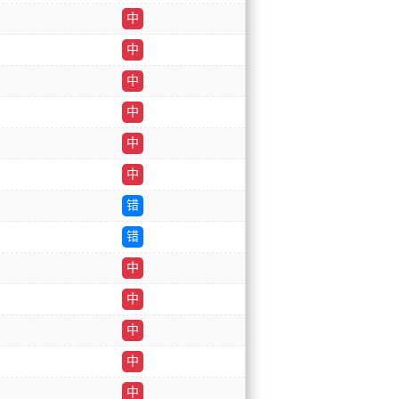
中
中
中
中
中
中
错
错
中
中
中
中
中