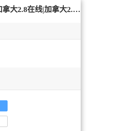
预测之家;Pc001.COm 加拿大2.8-结果查询|加拿大2.8在线预测|加拿大2.8在线|加拿大2.8结果分析|加拿大2.8走势咪牌预测_专注研究在线_加拿大2.8 PC查询结果预测走势_官方数据!