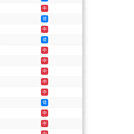
中
错
中
错
中
中
中
中
中
错
中
中
中