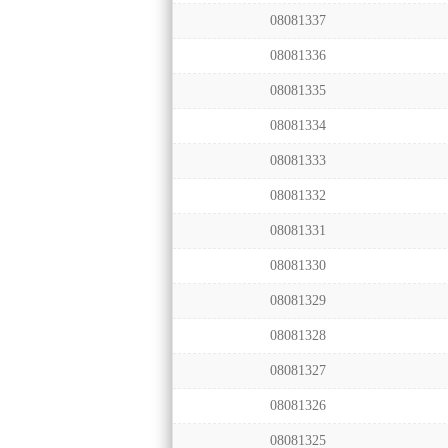
08081337
08081336
08081335
08081334
08081333
08081332
08081331
08081330
08081329
08081328
08081327
08081326
08081325