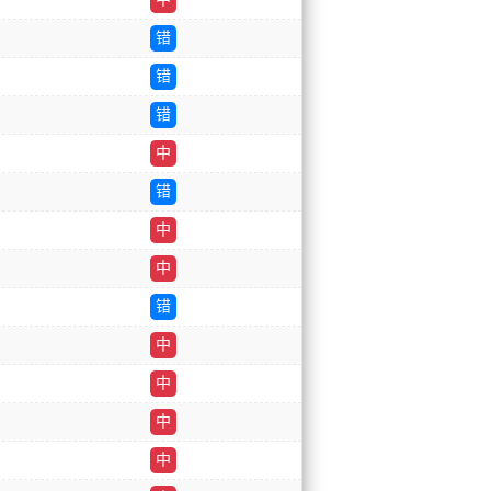
错
错
错
中
错
中
中
错
中
中
中
中