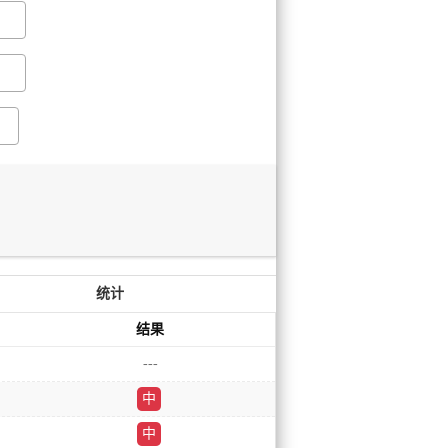
统计
结果
---
中
中