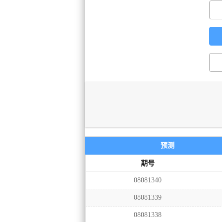
预测
期号
08081340
08081339
08081338