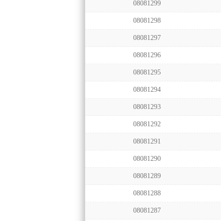
08081299
08081298
08081297
08081296
08081295
08081294
08081293
08081292
08081291
08081290
08081289
08081288
08081287